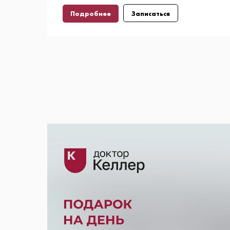
с презентацией плана лечения
Подробнее
Записаться
(стоимость консультации — 0 ₽).
Общая экономия пациента
составляет 22 980 ₽,
*Акция распространяется только на
услугу фиксации брекет-системы
"Damon Q/Q2" на две челюсти. При
необходимости предварительной
санации полости рта пациенту может
быть предложена дополнительная
скидка на терапевтическое лечение
по отдельному решению клиники.
Предложение действует для
пациентов от 12 лет.
* Не суммируется с дуругими