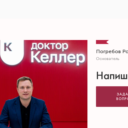
Погребов Р
Основатель
Напиш
ЗАДА
ВОПР