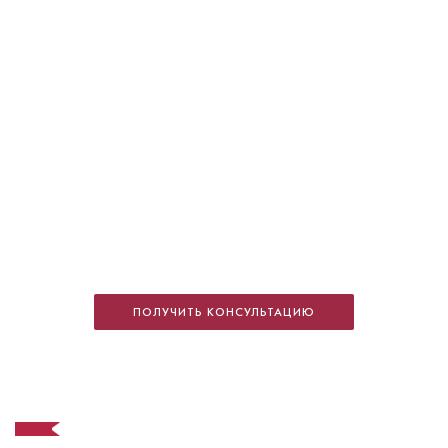
Костенко Роман Олегович
Стоматолог-ортопед
Специальность: ортопедия, протезирование
ПОЛУЧИТЬ КОНСУЛЬТАЦИЮ
Стаж работы: 18 лет