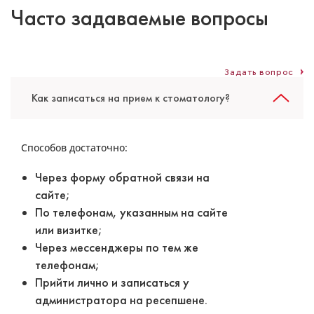
Часто задаваемые вопросы
Задать вопрос
Как записаться на прием к стоматологу?
Путулян Аркадий Левонович
Способов достаточно:
Стоматолог-ортопед
Специальность: ортопедия, протезирование
Через форму обратной связи на
Стаж работы: 9 лет
сайте;
По телефонам, указанным на сайте
или визитке;
Через мессенджеры по тем же
телефонам;
Прийти лично и записаться у
администратора на ресепшене.