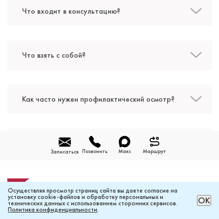
Что входит в консультацию?
Костенко Людмила Михайловна
Стоматолог-ортопед
Что взять с собой?
Специальность: ортопедия, протезирование
Стаж работы: 14 лет
Как часто нужен профилактический осмотр?
Выдается ли план лечения после приема?
Позвонить
Макс
Маршрут
Записаться
Осуществляя просмотр страниц сайта вы даете согласие на
установку cookie-файлов и обработку персональных и
Награды нашей стоматологии
РАССЧИТАТЬ ЦЕНУ ОНЛАЙН
ОК
технических данных с использованием сторонних сервисов.
Политика конфиденциальности
.
Дадаев Умар Саид-Альвиевич