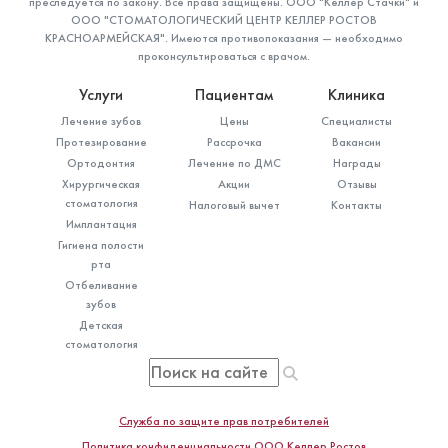
преследуется по закону. Все права защищены. ООО "Келлер Стачки" и
ООО "СТОМАТОЛОГИЧЕСКИЙ ЦЕНТР КЕЛЛЕР РОСТОВ
КРАСНОАРМЕЙСКАЯ". Имеются противопоказания — необходимо
проконсультироваться с врачом.
Услуги
Пациентам
Клиника
Лечение зубов
Цены
Специалисты
Протезирование
Рассрочка
Вакансии
Ортодонтия
Лечение по ДМС
Награды
Хирургическая
Акции
Отзывы
стоматология
Налоговый вычет
Контакты
Имплантация
Гигиена полости
рта
Отбеливание
зубов
Детская
стоматология
Служба по защите прав потребителей
Политика конфиденциальности ООО Келлер Ростов