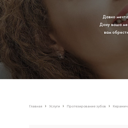
Давно мечта
Дону ваша меч
вам обрест
Главная
Услуги
Протезирование зубов
Керамич