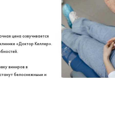
Точная цена озвучивается
 клинике «Доктор Келлер».
ебностей.
вку виниров в
станут белоснежными и