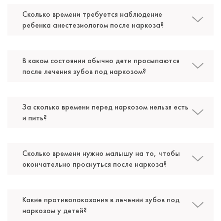
под закисью
Стаж работы: 7 лет
Сколько времени требуется наблюдение
ребенка анестезиологом после наркоза?
В каком состоянии обычно дети просыпаются
после лечения зубов под наркозом?
За сколько времени перед наркозом нельзя есть
и пить?
Сколько времени нужно малышу на то, чтобы
Киреева Валерия Львовна
окончательно проснуться после наркоза?
Стоматолог-детский
Специальность: детская стоматология, лечение
Какие противопоказания в лечении зубов под
под закисью
наркозом у детей?
Стаж работы: 15 лет