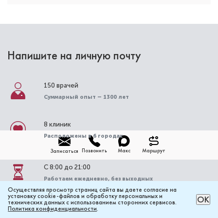
Напишите на личную почту
150 врачей
Ким Александр Вячеславович
Суммарный опыт – 1300 лет
Стоматолог-детский
Специальность: детская стоматология, лечение
8 клиник
под закисью
Стаж работы: 3 года
Расположены в 6 городах
Позвонить
Макс
Маршрут
Записаться
С 8:00 до 21:00
Работаем ежедневно, без выходных
Осуществляя просмотр страниц сайта вы даете согласие на
установку cookie-файлов и обработку персональных и
РАССЧИТАТЬ ЦЕНУ ОНЛАЙН
ОК
технических данных с использованием сторонних сервисов.
2 000+ отзывов
Политика конфиденциальности
.
Нас оценивают по достоинству