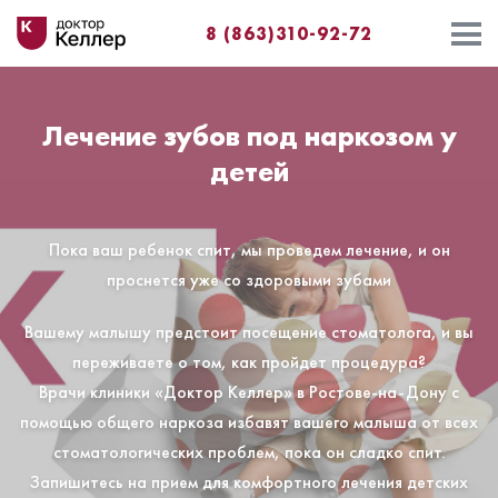
8 (863)310-92-72
Лечение зубов под наркозом у
детей
Пока ваш ребенок спит, мы проведем лечение, и он
проснется уже со здоровыми зубами
Вашему малышу предстоит посещение стоматолога, и вы
переживаете о том, как пройдет процедура?
Врачи клиники «Доктор Келлер» в Ростове-на-Дону с
помощью общего наркоза избавят вашего малыша от всех
стоматологических проблем, пока он сладко спит.
Запишитесь на прием для комфортного лечения детских