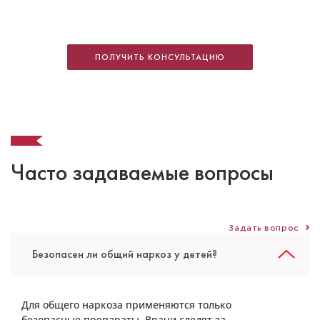
Ким Юлия Дмитриевна
Стоматолог-детский
Специальность: детская стоматология, лечение
ПОЛУЧИТЬ КОНСУЛЬТАЦИЮ
под закисью, терапия
Стаж работы: 12 лет
Часто задаваемые вопросы
Задать вопрос
Безопасен ли общий наркоз у детей?
Родионова Мария Витальевна
Для общего наркоза применяются только
безопасные препараты. Врачи следят за