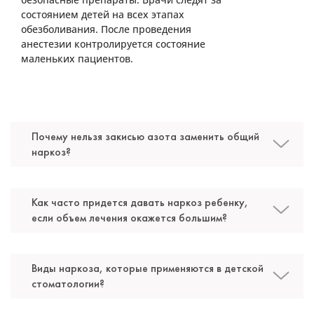
Стоматолог-детский
состоянием детей на всех этапах
Специальность: детская стоматология, лечение
обезболивания. После проведения
под закисью
анестезии контролируется состояние
Стаж работы: 8 лет
маленьких пациентов.
Почему нельзя закисью азота заменить общий
наркоз?
Как часто придется давать наркоз ребенку,
если объем лечения окажется большим?
Минасян Вартуи Хачатуровна
Виды наркоза, которые применяются в детской
стоматологии?
Стоматолог-детский
Специальность: детская стоматология, лечение