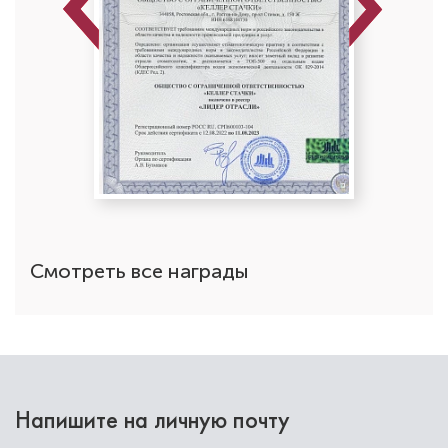
Previous
Next
Минасян Вартуи Хачатуровна
Стоматолог-детский
Специальность: детская стоматология,
лечение под закисью
Стаж работы: 7 лет
Смотреть все награды
Напишите на личную почту