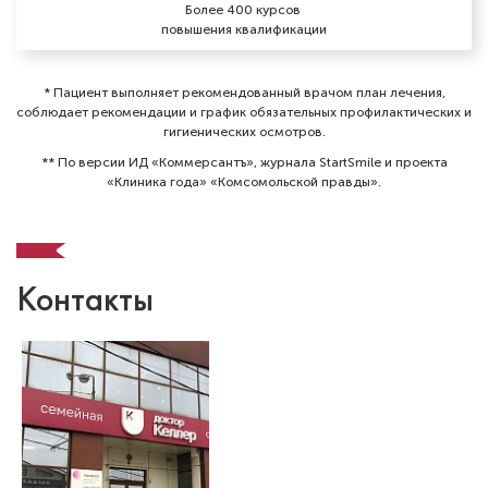
Более 400 курсов
Специальность: детская стоматология,
повышения квалификации
лечение под закисью
Стаж работы: 3 года
* Пациент выполняет рекомендованный врачом план лечения,
соблюдает рекомендации и график обязательных профилактических и
гигиенических осмотров⁠.
** По версии ИД «Коммерсантъ», журнала StartSmile и проекта
«Клиника года» «Комсомольской правды».
Контакты
Дружинина Татьяна Владимировна
Стоматолог-терапевт
Первая категория
Специальность: детская стоматология