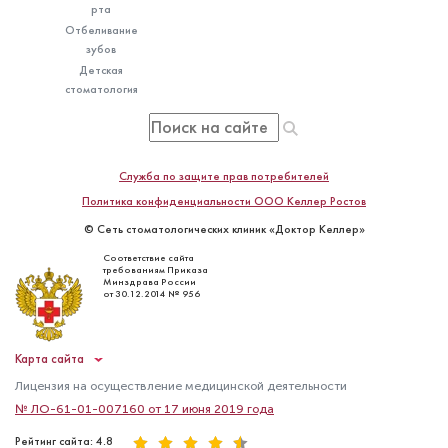
рта
Отбеливание
зубов
Детская
стоматология
Белокриницкая Александра
Дмитриевна
Стоматолог-детский
Служба по защите прав потребителей
Специальность: детская стоматология,
Политика конфиденциальности ООО Келлер Ростов
лечение под закисью
© Сеть стоматологических клиник «Доктор Келлер»
Стаж работы: 8 лет
Соответствие сайта
требованиям Приказа
Минздрава России
от 30.12.2014 № 956
Карта сайта
Лицензия на осуществление медицинской деятельности
№ ЛО-61-01-007160 от 17 июня 2019 года
Рейтинг сайта: 4.8