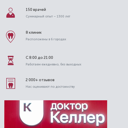
150 врачей
Суммарный опыт – 1300 лет
Киреева Валерия Львовна
8 клиник
Расположены в 6 городах
Стоматолог-детский
Специальность: детская стоматология,
лечение под закисью
С 8:00 до 21:00
Стаж работы: 15 лет
Работаем ежедневно, без выходных
2 000+ отзывов
Нас оценивают по достоинству