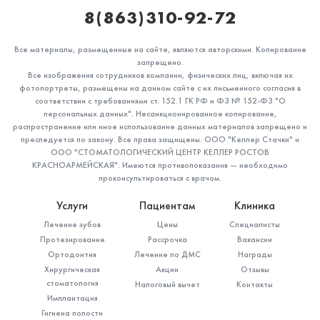
8(863)310-92-72
Все материалы, размещенные на сайте, являются авторскими. Копирование
запрещено.
Все изображения сотрудников компании, физических лиц, включая их
фотопортреты, размещены на данном сайте с их письменного согласия в
соответствии с требованиями ст. 152.1 ГК РФ и ФЗ № 152-ФЗ "О
персональных данных". Несанкционированное копирование,
Титов Дмитрий Павлович
распространение или иное использование данных материалов запрещено и
преследуется по закону. Все права защищены. ООО "Келлер Стачки" и
Стоматолог-детский
ООО "СТОМАТОЛОГИЧЕСКИЙ ЦЕНТР КЕЛЛЕР РОСТОВ
КРАСНОАРМЕЙСКАЯ". Имеются противопоказания — необходимо
Специальность: детская стоматология
проконсультироваться с врачом.
Стаж работы: 6 лет
Услуги
Пациентам
Клиника
Лечение зубов
Цены
Специалисты
Протезирование
Рассрочка
Вакансии
Ортодонтия
Лечение по ДМС
Награды
Хирургическая
Акции
Отзывы
стоматология
Налоговый вычет
Контакты
Имплантация
Гигиена полости