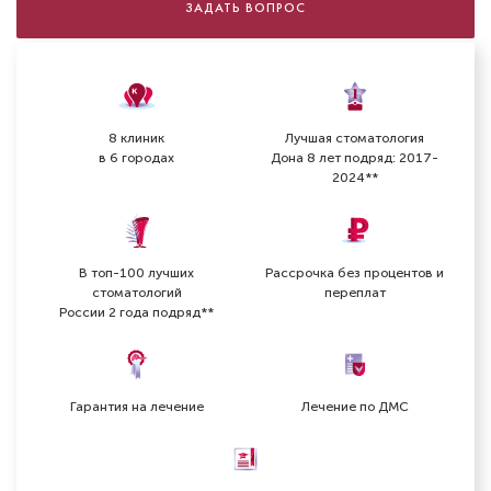
Беспалова Алина Юриевна
ЗАДАТЬ ВОПРОС
Стоматолог-детский
Специальность: детская ортодонтия,
детская стоматология, лечение под закисью
Стаж работы: 9 лет
8 клиник
Лучшая стоматология
в 6 городах
Дона 8 лет подряд: 2017-
2024**
В топ-100 лучших
Рассрочка без процентов и
стоматологий
переплат
России 2 года подряд**
Гарантия на лечение
Лечение по ДМС
Ким Александр Вячеславович
Стоматолог-детский