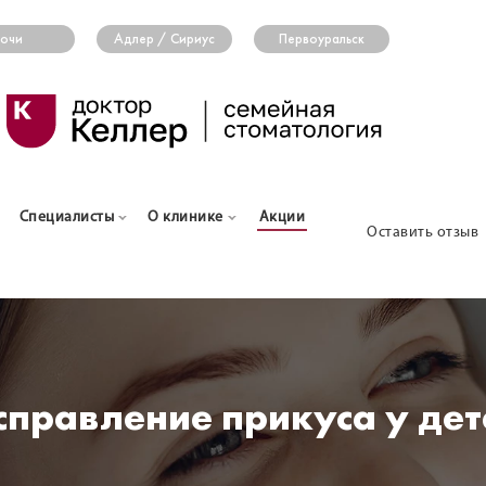
очи
Адлер / Сириус
Первоуральск
Специалисты
О клинике
Акции
Оставить отзыв
справление прикуса у дет