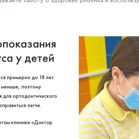
дывайте заботу о здоровье ребенка и воспользу
опоказания
са у детей
я примерно до 18 лет.
 меньше, поэтому
я для ортодонтического
справиться легче.
онтам клиники «Доктор