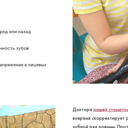
ред или назад
нность зубов
апряжение в лицевых
Доктора
нашей стомато
вовремя скорректирует р
зубной ряд ровным. Про