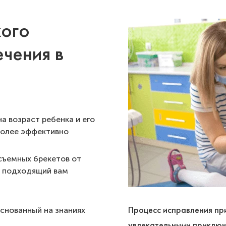
кого
чения в
а возраст ребенка и его
более эффективно
съемных брекетов от
и подходящий вам
Процесс исправления при
снованный на знаниях
увлекательными приключ