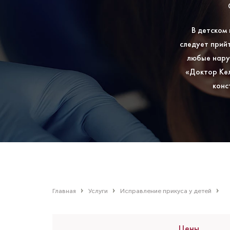
В детском
следует прий
любые нару
«Доктор Ке
конс
Главная
Услуги
Исправление прикуса у детей
Цены