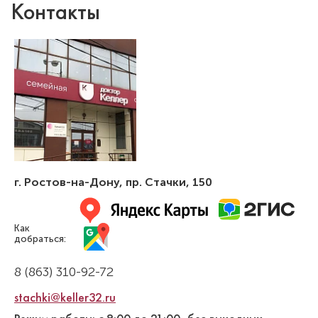
Контакты
Арутюнян Асмик Аветисовна
Стоматолог-ортодонт
Специальность: детская ортодонтия,
ортодонтия
Стаж работы: 3 года
г. Ростов-на-Дону
,
пр. Стачки, 150
Как
добраться:
8 (863) 310-92-72
stachki@keller32.ru