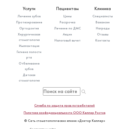
Услуги
Пациентам
Клиника
Лечение зубов
Цены
Специалисты
Протезирование
Рассрочка
Вакансии
Ортодонтия
Лечение по ДМС
Награды
Хирургическая
Акции
Отзывы
стоматология
Налоговый вычет
Контакты
Имплантация
Гигиена полости
рта
Отбеливание
зубов
Детская
стоматология
Служба по защите прав потребителей
Политика конфиденциальности ООО Келлер Ростов
© Сеть стоматологических клиник «Доктор Келлер»