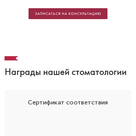
Стоматолог-ортодонт
Специальность: детская ортодонтия,
ЗАПИСАТЬСЯ НА КОНСУЛЬТАЦИЮ
ортодонтия
Стаж работы: 14 лет
Награды нашей стоматологии
ОО
Сертификат соответствия
Усачева Юлия Игоревна
Стоматолог-ортодонт
Специальность: детская ортодонтия,