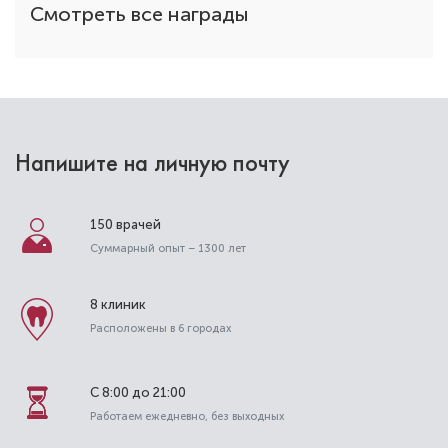
Смотреть все награды
Напишите на личную почту
150 врачей
Суммарный опыт – 1300 лет
Беспалова Алина Юриевна
8 клиник
Расположены в 6 городах
Стоматолог-детский
Специальность: детская ортодонтия,
детская стоматология, лечение под закисью
С 8:00 до 21:00
Стаж работы: 9 лет
Работаем ежедневно, без выходных