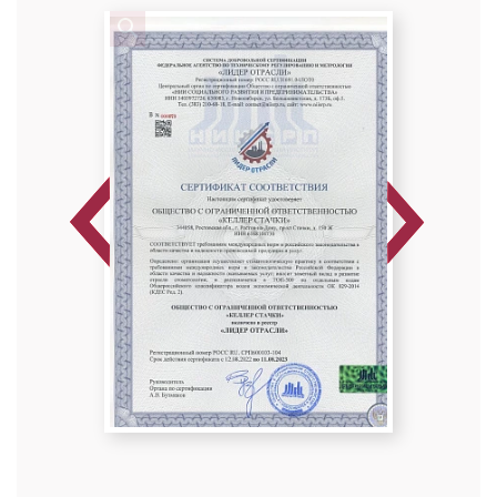
ортодонтия
Стаж работы: 10 лет
Previous
Next
Романовская Оксана Петровна
Стоматолог-ортодонт
Специальность: детская ортодонтия,
ортодонтия
Стаж работы: 9 лет