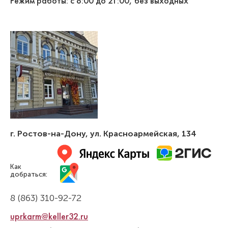
Режим работы: с 8:00 до 21:00, без выходных
Бактыбеков Бекзат Бактыбекович
Стоматолог-ортодонт
Специальность: ортодонтия
Стаж работы: 4 года
г. Ростов-на-Дону
,
ул. Красноармейская, 134
Как
добраться:
8 (863) 310-92-72
uprkarm@keller32.ru