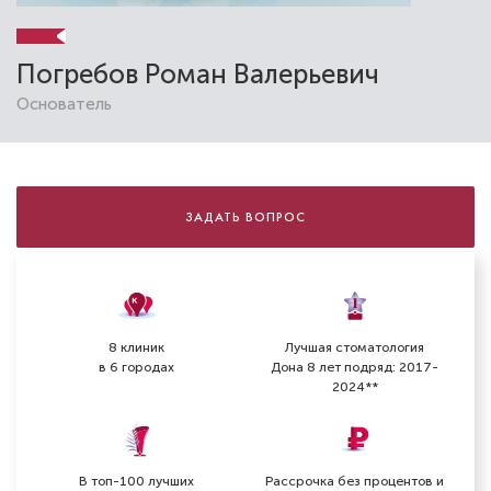
Погребов Роман Валерьевич
Основатель
ЗАДАТЬ ВОПРОС
Сафиулина Анастасия Михайловна
Стоматолог-ортодонт
Специальность: детская ортодонтия,
ортодонтия
8 клиник
Лучшая стоматология
Стаж работы: 3 года
в 6 городах
Дона 8 лет подряд: 2017-
2024**
В топ-100 лучших
Рассрочка без процентов и