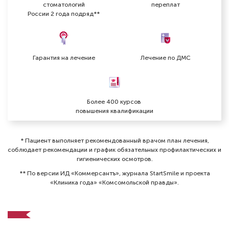
стоматологий
переплат
России 2 года подряд**
Гарантия на лечение
Лечение по ДМС
Артемова Светлана Михайловна
Более 400 курсов
повышения квалификации
Стоматолог-ортодонт
Специальность: детская ортодонтия,
ортодонтия
* Пациент выполняет рекомендованный врачом план лечения,
Стаж работы: 3 года
соблюдает рекомендации и график обязательных профилактических и
гигиенических осмотров⁠.
** По версии ИД «Коммерсантъ», журнала StartSmile и проекта
«Клиника года» «Комсомольской правды».