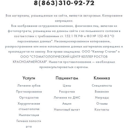
8(863)310-92-72
Все материалы, размещенные на сайте, являются авторскими. Копирование
запрещено.
Все изображения сотрудников компании, физических лиц, включая их
фотопортреты, размещены на данном сайте с их письменного согласия в
соответствии с требованиями ст. 152.1 ГК РФ и ФЗ № 152-ФЗ "О
персональных данных". Несанкционированное копирование,
распространение или иное использование данных материалов запрещено и
преследуется по закону. Все права защищены. ООО "Келлер Стачки" и
ООО "СТОМАТОЛОГИЧЕСКИЙ ЦЕНТР КЕЛЛЕР РОСТОВ
КРАСНОАРМЕЙСКАЯ". Имеются противопоказания — необходимо
проконсультироваться с врачом.
Услуги
Пациентам
Клиника
Лечение зубов
Цены
Специалисты
Протезирование
Рассрочка
Вакансии
Ортодонтия
Лечение по ДМС
Награды
Хирургическая
Акции
Отзывы
стоматология
Налоговый вычет
Контакты
Имплантация
Гигиена полости
рта