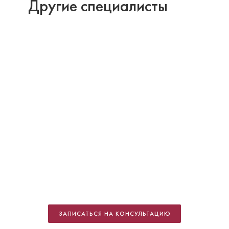
Другие специалисты
Забалуев Александр Валерьевич
Анестезиолог-реаниматолог
Специальность: анестезиология
ЗАПИСАТЬСЯ НА КОНСУЛЬТАЦИЮ
Стаж работы: 8 лет