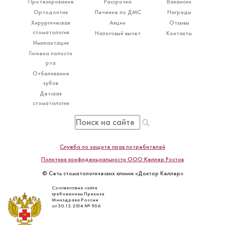
Протезирование
Рассрочка
Вакансии
Ортодонтия
Лечение по ДМС
Награды
Хирургическая
Акции
Отзывы
стоматология
Налоговый вычет
Контакты
Имплантация
Гигиена полости
рта
Отбеливание
зубов
Детская
стоматология
Служба по защите прав потребителей
Политика конфиденциальности ООО Келлер Ростов
© Сеть стоматологических клиник «Доктор Келлер»
Соответствие сайта
требованиям Приказа
Минздрава России
от 30.12.2014 № 956