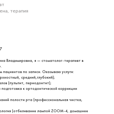
вт
ена, терапия
7
ина Владимировна, я — стоматолог-терапевт в
.
 пациентов по записи. Оказываю услуги:
рхностный, средний,глубокий);
лов (пульпит, периодонтит);
 подготовка к ортодонтической коррекции
аний полости рта (профессиональная чистка,
ология (отбеливание лампой ZOOM-4, домашнее