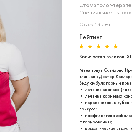
Стоматолог-терапе
Специальность: гиги
Стаж 13 лет
Рейтинг
Количество голосов: 31
Меня зовут Савилова Ир
клинике «Доктор Келлер»
Веду амбулаторный приём
• лечение кариеса (пове
• лечение корневых кана
• перелечивание зубов и
прикуса;
• профилактика заболев
фторирование);
• косметическая стомат