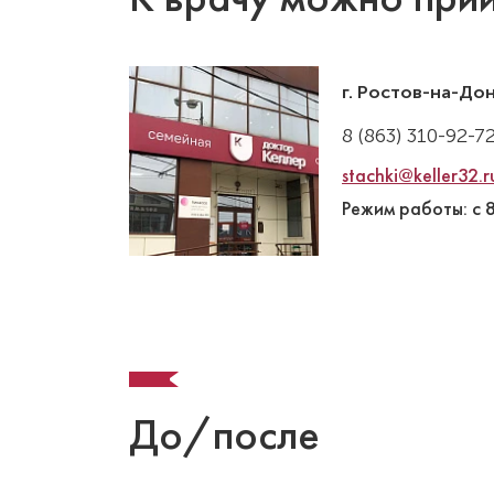
г. Ростов-на-До
8 (863) 310-92-7
stachki@keller32.r
Режим работы: с 
До/после