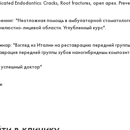
icated Endodontics: Cracks, Root fractures, open apex. Preve
-тренинг: "Неотложная помощь в амбулаторной стоматолог
челюстно-лицевой области. Углубленный курс".
минар: "Взгляд из Италии на реставрацию передней группы
аврация передней группы зубов наногибридным композито
- успешный доктор"
и
ти в клинику