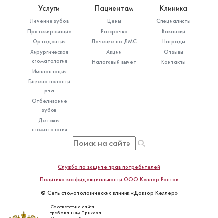
Услуги
Пациентам
Клиника
Лечение зубов
Цены
Специалисты
Протезирование
Рассрочка
Вакансии
Ортодонтия
Лечение по ДМС
Награды
Хирургическая
Акции
Отзывы
стоматология
Налоговый вычет
Контакты
Имплантация
Гигиена полости
рта
Отбеливание
зубов
Детская
стоматология
Служба по защите прав потребителей
Политика конфиденциальности ООО Келлер Ростов
© Сеть стоматологических клиник «Доктор Келлер»
Соответствие сайта
требованиям Приказа