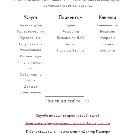
проконсультироваться с врачом.
Услуги
Пациентам
Клиника
Лечение зубов
Цены
Специалисты
Протезирование
Рассрочка
Вакансии
Ортодонтия
Лечение по ДМС
Награды
Хирургическая
Акции
Отзывы
стоматология
Налоговый вычет
Контакты
Имплантация
Гигиена полости
рта
Отбеливание
зубов
Детская
стоматология
Служба по защите прав потребителей
Политика конфиденциальности ООО Келлер Ростов
© Сеть стоматологических клиник «Доктор Келлер»