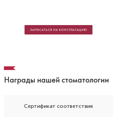
Зайцева Екатерина Александровна
Стоматолог-терапевт
Специальность: гигиена, терапия
ЗАПИСАТЬСЯ НА КОНСУЛЬТАЦИЮ
Стаж работы: 19 лет
Награды нашей стоматологии
ОО
Сертификат соответствия
Попова Елена Владленовна