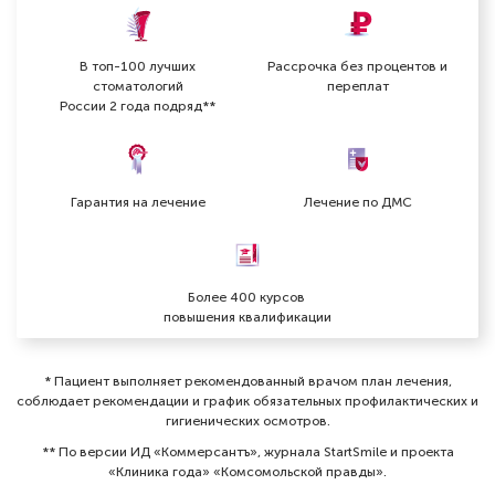
В топ-100 лучших
Рассрочка без процентов и
стоматологий
переплат
России 2 года подряд**
Сохикян Виктория Арменовна
Стоматолог-терапевт
Гарантия на лечение
Лечение по ДМС
Специальность: гигиена, терапия
Стаж работы: 3 года
Более 400 курсов
повышения квалификации
* Пациент выполняет рекомендованный врачом план лечения,
соблюдает рекомендации и график обязательных профилактических и
гигиенических осмотров⁠.
** По версии ИД «Коммерсантъ», журнала StartSmile и проекта
«Клиника года» «Комсомольской правды».