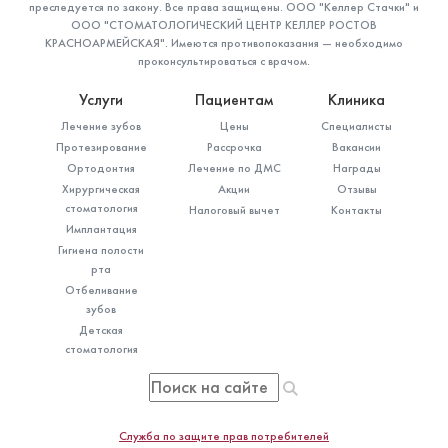
преследуется по закону. Все права защищены. ООО "Келлер Стачки" и
ООО "СТОМАТОЛОГИЧЕСКИЙ ЦЕНТР КЕЛЛЕР РОСТОВ
КРАСНОАРМЕЙСКАЯ". Имеются противопоказания — необходимо
проконсультироваться с врачом.
Услуги
Пациентам
Клиника
Лечение зубов
Цены
Специалисты
Протезирование
Рассрочка
Вакансии
Ортодонтия
Лечение по ДМС
Награды
Хирургическая
Акции
Отзывы
стоматология
Налоговый вычет
Контакты
Имплантация
Гигиена полости
рта
Отбеливание
зубов
Детская
стоматология
Служба по защите прав потребителей