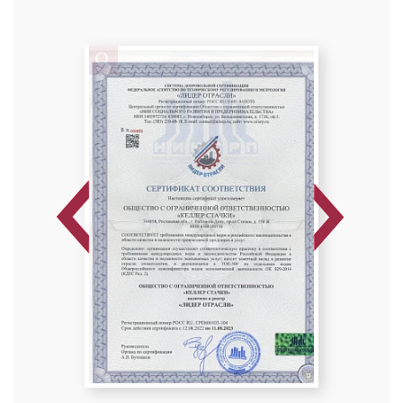
Стоматолог-ортодонт
Специальность: детская ортодонтия,
ортодонтия
Стаж работы: 10 лет
Previous
Next
Романовская Оксана Петровна
Стоматолог-ортодонт
Специальность: детская ортодонтия,