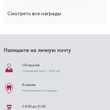
ортодонтия
Стаж работы: 9 лет
Смотреть все награды
Напишите на личную почту
150 врачей
Суммарный опыт – 1300 лет
Гришкина Эльвира Владимировна
8 клиник
Стоматолог-ортодонт
Расположены в 6 городах
Высшая категория
Специальность: детская ортодонтия,
ортодонтия
С 8:00 до 21:00
Стаж работы: 14 лет