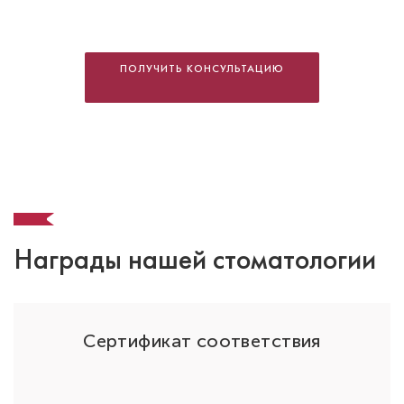
Баргеева Мария Николаевна
Стоматолог-ортодонт
Специальность: детская ортодонтия,
ПОЛУЧИТЬ КОНСУЛЬТАЦИЮ
ортодонтия
Стаж работы: 14 лет
Награды нашей стоматологии
ОО
Сертификат соответствия
Усачева Юлия Игоревна