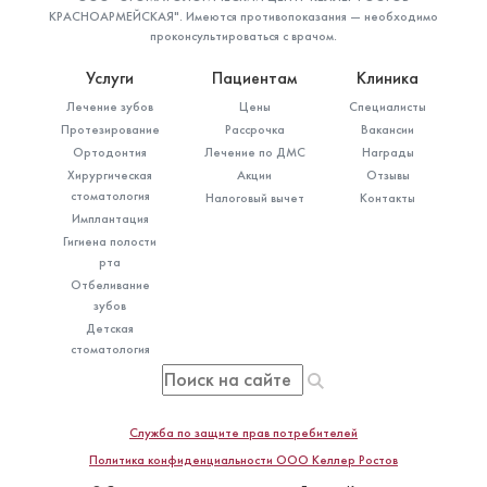
КРАСНОАРМЕЙСКАЯ". Имеются противопоказания — необходимо
проконсультироваться с врачом.
Услуги
Пациентам
Клиника
Лечение зубов
Цены
Специалисты
Протезирование
Рассрочка
Вакансии
Ортодонтия
Лечение по ДМС
Награды
Хирургическая
Акции
Отзывы
стоматология
Налоговый вычет
Контакты
Имплантация
Гигиена полости
рта
Отбеливание
зубов
Детская
стоматология
Служба по защите прав потребителей
Политика конфиденциальности ООО Келлер Ростов