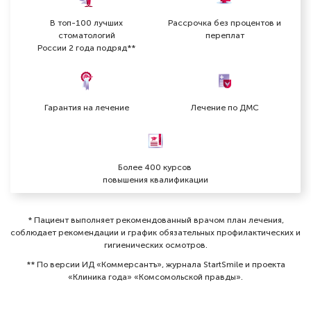
В топ-100 лучших
Рассрочка без процентов и
стоматологий
переплат
России 2 года подряд**
Гарантия на лечение
Лечение по ДМС
Арутюнян Асмик Аветисовна
Более 400 курсов
Стоматолог-ортодонт
повышения квалификации
Специальность: детская ортодонтия,
ортодонтия
Стаж работы: 3 года
* Пациент выполняет рекомендованный врачом план лечения,
соблюдает рекомендации и график обязательных профилактических и
гигиенических осмотров⁠.
** По версии ИД «Коммерсантъ», журнала StartSmile и проекта
«Клиника года» «Комсомольской правды».