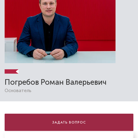
Сафиулина Анастасия Михайловна
Стоматолог-ортодонт
Специальность: детская ортодонтия,
ортодонтия
Стаж работы: 3 года
Погребов Роман Валерьевич
Основатель
ЗАДАТЬ ВОПРОС
Артемова Светлана Михайловна