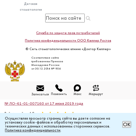
Детская
стоматология
Служба по защите прав потребителей
Политика конфиденциальности ООО Келлер Ростов
© Сеть стоматологических клиник «Доктор Келлер»
Соответствие сайта
требованиям Приказа
Минздрава России
от 30.12.2014 № 956
Карта сайта
Позвонить
Макс
Маршрут
Записаться
Лицензия на осуществление медицинской деятельности
№ ЛО-61-01-007160 от 17 июня 2019 года
Рейтинг сайта: 4.8
Осуществляя просмотр страниц сайта вы даете согласие на
Количество голосов:
2320
установку cookie-файлов и обработку персональных и
РАССЧИТАТЬ ЦЕНУ ОНЛАЙН
ОК
технических данных с использованием сторонних сервисов.
Проспект Стачки, 150
Политика конфиденциальности
.