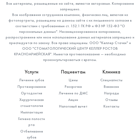
Все материалы, размещенные на сайте, являются авторскими. Копирование
запрещено.
Все изображения сотрудников компании, физических лиц, включая их
фотопортреты, размещены на данном сайте с их письменного согласия в
соответствии с требованиями ст. 152.1 ГК РФ и ФЗ № 152-ФЗ "О
персональных данных". Несанкционированное копирование,
распространение или иное использование данных материалов запрещено и
преследуется по закону. Все права защищены. ООО "Келлер Стачки" и
ООО "СТОМАТОЛОГИЧЕСКИЙ ЦЕНТР КЕЛЛЕР РОСТОВ
КРАСНОАРМЕЙСКАЯ". Имеются противопоказания — необходимо
проконсультироваться с врачом.
Услуги
Пациентам
Клиника
Лечение зубов
Цены
Специалисты
Протезирование
Рассрочка
Вакансии
Ортодонтия
Лечение по ДМС
Награды
Хирургическая
Акции
Отзывы
стоматология
Налоговый вычет
Контакты
Имплантация
Гигиена полости
рта
Отбеливание
зубов