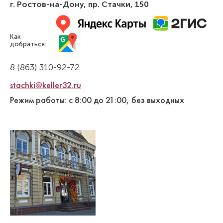
г. Ростов-на-Дону
,
пр. Стачки, 150
Как
добраться:
8 (863) 310-92-72
stachki@keller32.ru
Режим работы: с 8:00 до 21:00, без выходных
Симонян Милена Артуровна
Стоматолог-ортодонт
Специальность: детская ортодонтия,
ортодонтия
Стаж работы: 3 года