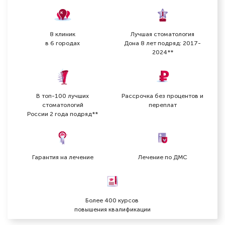
Стоматолог-ортодонт
Специальность: детская ортодонтия,
ортодонтия
8 клиник
Лучшая стоматология
Стаж работы: 3 года
в 6 городах
Дона 8 лет подряд: 2017-
2024**
В топ-100 лучших
Рассрочка без процентов и
стоматологий
переплат
России 2 года подряд**
Гарантия на лечение
Лечение по ДМС
Арутюнян Асмик Аветисовна
Более 400 курсов
Стоматолог-ортодонт
повышения квалификации
Специальность: детская ортодонтия,