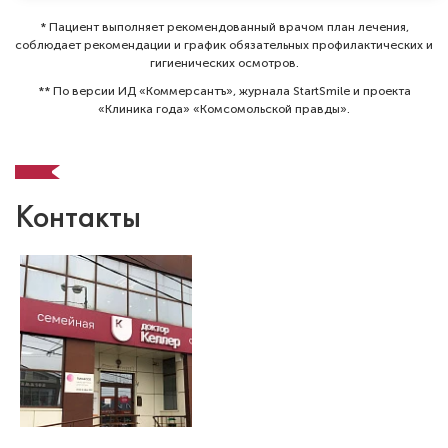
ортодонтия
Стаж работы: 3 года
* Пациент выполняет рекомендованный врачом план лечения,
соблюдает рекомендации и график обязательных профилактических и
гигиенических осмотров⁠.
** По версии ИД «Коммерсантъ», журнала StartSmile и проекта
«Клиника года» «Комсомольской правды».
Контакты
Бактыбеков Бекзат Бактыбекович
Стоматолог-ортодонт
Специальность: ортодонтия
Стаж работы: 4 года