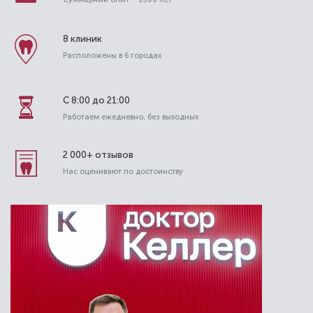
Гришкина Эльвира Владимировна
8 клиник
Стоматолог-ортодонт
Расположены в 6 городах
Высшая категория
Специальность: детская ортодонтия,
ортодонтия
С 8:00 до 21:00
Стаж работы: 14 лет
Работаем ежедневно, без выходных
2 000+ отзывов
Нас оценивают по достоинству