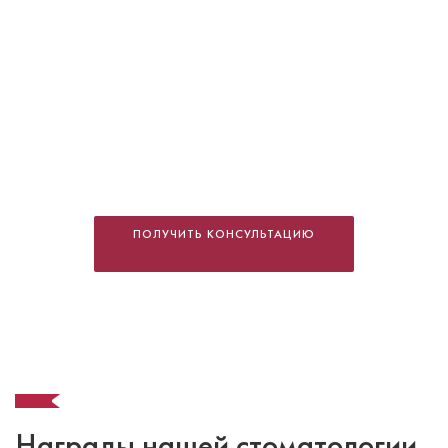
Баргеева Мария Николаевна
Стоматолог-ортодонт
Специальность: детская ортодонтия,
ПОЛУЧИТЬ КОНСУЛЬТАЦИЮ
ортодонтия
Стаж работы: 14 лет
Награды нашей стоматологии