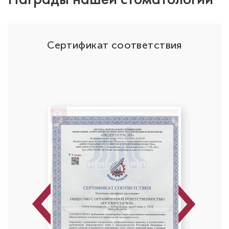
ОО
Сертификат соответствия
Усачева Юлия Игоревна
Стоматолог-ортодонт
Специальность: детская ортодонтия,
ортодонтия
Стаж работы: 10 лет
Previous
Next