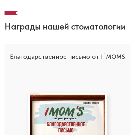
Награды нашей стоматологии
ой
Благодарственное письмо от I`MOMS
ес
ме