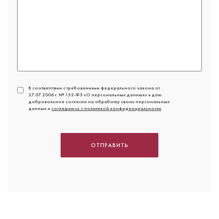
В соответствии с требованиями федерального закона от
27.07.2006 г. № 152-ФЗ «О персональных данных» я даю
добровольное согласие на обработку своих персональных
данных и
соглашаюсь с политикой конфиденциальности
ОТПРАВИТЬ