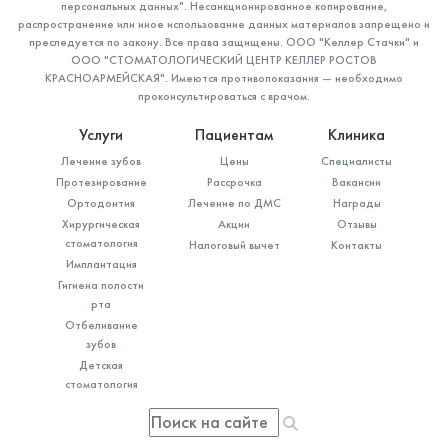
персональных данных". Несанкционированное копирование,
распространение или иное использование данных материалов запрещено и
преследуется по закону. Все права защищены. ООО "Келлер Стачки" и
ООО "СТОМАТОЛОГИЧЕСКИЙ ЦЕНТР КЕЛЛЕР РОСТОВ
КРАСНОАРМЕЙСКАЯ". Имеются противопоказания — необходимо
проконсультироваться с врачом.
Услуги
Пациентам
Клиника
Лечение зубов
Цены
Специалисты
Протезирование
Рассрочка
Вакансии
Ортодонтия
Лечение по ДМС
Награды
Хирургическая
Акции
Отзывы
стоматология
Налоговый вычет
Контакты
Имплантация
Пирогова Маргарита
Гигиена полости
рта
Владимировна
Отбеливание
зубов
Стоматолог-терапевт
Специальность: детская стоматология,
Детская
стоматология
терапия
Стаж работы: 7 лет