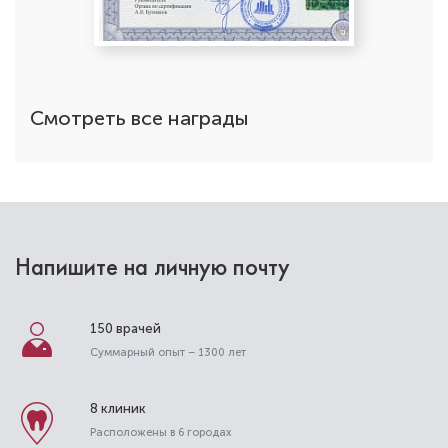
Стоматолог-терапевт
Специальность: гигиена, терапия
Стаж работы: 11 лет
Смотреть все награды
Напишите на личную почту
150 врачей
Суммарный опыт – 1300 лет
Попова Елена Алексеевна
Стоматолог-терапевт
8 клиник
Специальность: гигиена, терапия
Расположены в 6 городах
Стаж работы: 13 лет