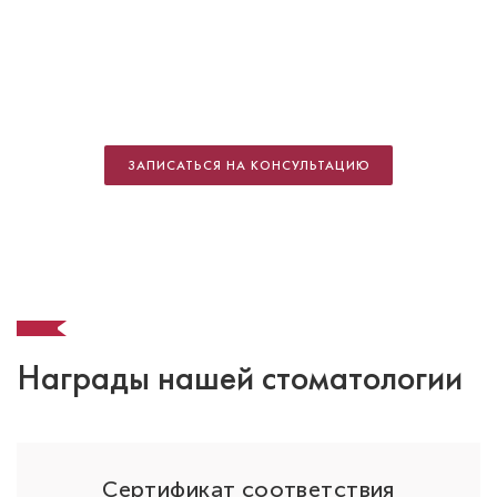
Зайцева Екатерина Александровна
Стоматолог-терапевт
Специальность: гигиена, терапия
ЗАПИСАТЬСЯ НА КОНСУЛЬТАЦИЮ
Стаж работы: 19 лет
Награды нашей стоматологии
ОО
Сертификат соответствия