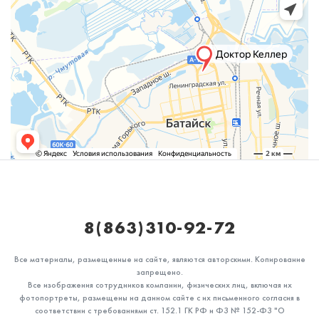
Стаж работы: 3 года
8(863)310-92-72
Балясников Владислав Олегович
Стоматолог-терапевт
Все материалы, размещенные на сайте, являются авторскими. Копирование
запрещено.
Первая категория
Все изображения сотрудников компании, физических лиц, включая их
Специальность: терапия
фотопортреты, размещены на данном сайте с их письменного согласия в
Стаж работы: 1 год
соответствии с требованиями ст. 152.1 ГК РФ и ФЗ № 152-ФЗ "О