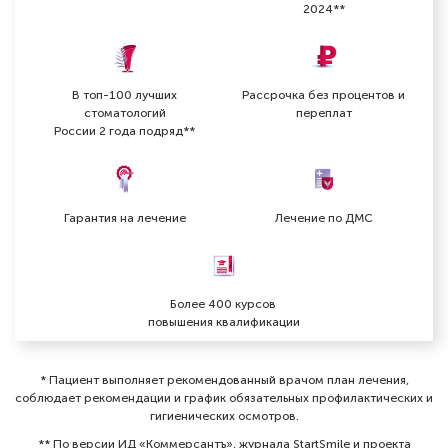
2024**
В топ-100 лучших
Рассрочка без процентов и
стоматологий
переплат
России 2 года подряд**
Бучукури Тамара Шотаевна
Стоматолог-терапевт
Гарантия на лечение
Лечение по ДМС
Специальность: терапия
Стаж работы: 5 лет
Более 400 курсов
повышения квалификации
* Пациент выполняет рекомендованный врачом план лечения,
соблюдает рекомендации и график обязательных профилактических и
гигиенических осмотров⁠.
** По версии ИД «Коммерсантъ», журнала StartSmile и проекта