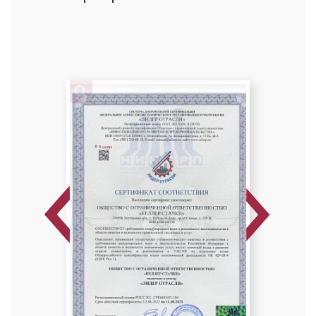
Ким Юлия Дмитриевна
Стоматолог-детский
Специальность: детская стоматология,
лечение под закисью, терапия
Стаж работы: 12 лет
Previous
Next
Попова Елена Владленовна