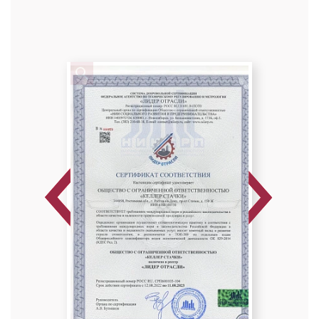
Колдашов Вячеслав Сергеевич
Анестезиолог-реаниматолог
Высшая категория
Специальность: анестезиология
Стаж работы: 20 лет
Previous
Next