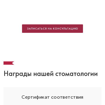
Гасанов Николай Петрович
Aнестезиолог-реаниматолог
Высшая категория
ЗАПИСАТЬСЯ НА КОНСУЛЬТАЦИЮ
Специальность: анестезиология
Стаж работы: 12 лет
Награды нашей стоматологии
ОО
Сертификат соответствия