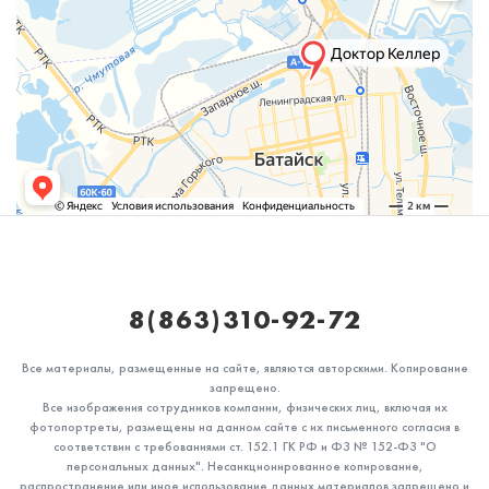
8(863)310-92-72
Все материалы, размещенные на сайте, являются авторскими. Копирование
запрещено.
Все изображения сотрудников компании, физических лиц, включая их
фотопортреты, размещены на данном сайте с их письменного согласия в
соответствии с требованиями ст. 152.1 ГК РФ и ФЗ № 152-ФЗ "О
персональных данных". Несанкционированное копирование,
распространение или иное использование данных материалов запрещено и