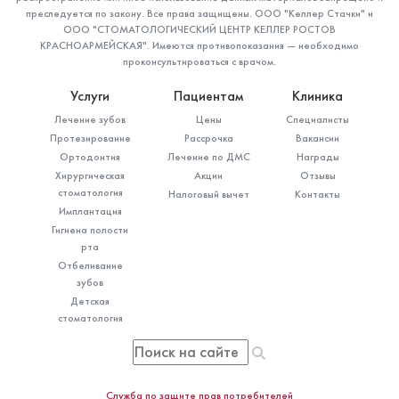
преследуется по закону. Все права защищены. ООО "Келлер Стачки" и
ООО "СТОМАТОЛОГИЧЕСКИЙ ЦЕНТР КЕЛЛЕР РОСТОВ
КРАСНОАРМЕЙСКАЯ". Имеются противопоказания — необходимо
проконсультироваться с врачом.
Услуги
Пациентам
Клиника
Лечение зубов
Цены
Специалисты
Протезирование
Рассрочка
Вакансии
Ортодонтия
Лечение по ДМС
Награды
Хирургическая
Акции
Отзывы
стоматология
Налоговый вычет
Контакты
Имплантация
Гигиена полости
рта
Отбеливание
зубов
Детская
стоматология
Служба по защите прав потребителей